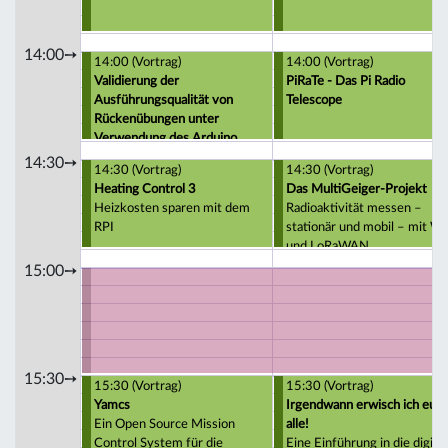
14:00➙
14:00 (Vortrag)
14:00 (Vortrag)
Validierung der
PiRaTe - Das Pi Radio
Ausführungsqualität von
Telescope
Rückenübungen unter
Verwendung des Arduino
14:30➙
14:30 (Vortrag)
14:30 (Vortrag)
Heating Control 3
Das MultiGeiger-Projekt
Heizkosten sparen mit dem
Radioaktivität messen –
RPI
stationär und mobil – mit Wi
und LoRaWAN
15:00➙
15:30➙
15:30 (Vortrag)
15:30 (Vortrag)
Yamcs
Irgendwann erwisch ich euc
Ein Open Source Mission
alle!
Control System für die
Eine Einführung in die digita