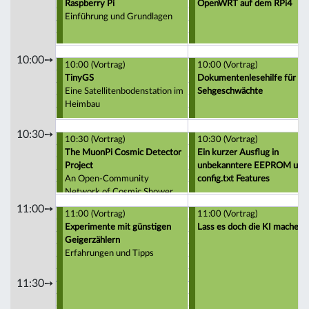
Raspberry Pi
OpenWRT auf dem RPi4
Einführung und Grundlagen
10:00➙
10:00 (Vortrag)
10:00 (Vortrag)
TinyGS
Dokumentenlesehilfe für
Eine Satellitenbodenstation im
Sehgeschwächte
Heimbau
10:30➙
10:30 (Vortrag)
10:30 (Vortrag)
The MuonPi Cosmic Detector
Ein kurzer Ausflug in
Project
unbekanntere EEPROM und
An Open-Community
config.txt Features
Network of Cosmic Shower
Detectors
11:00➙
11:00 (Vortrag)
11:00 (Vortrag)
Experimente mit günstigen
Lass es doch die KI machen..
Geigerzählern
Erfahrungen und Tipps
11:30➙