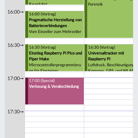
Raumfahrt
Forensik
16:00➙
16:00 (Vortrag)
Pragmatische Herstellung von
Batterieverbindungen
Vom Einzeller zum Mehrzeller
16:30➙
16:30 (Vortrag)
16:30 (Vortrag)
Einstieg Raspberry Pi Pico und
Universaltracker mit
Piper Make
Raspberry Pi
Microcontrollerprogrammieru
Luftdruck, Beschleunigung,
ng für Einsteiger
Kompass, GPS, und WLAN-
Kennungen
17:00➙
17:00 (Special)
Verlosung & Verabschiedung
17:30➙