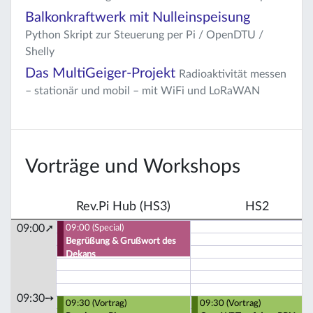
Balkonkraftwerk mit Nulleinspeisung
Python Skript zur Steuerung per Pi / OpenDTU /
Shelly
Das MultiGeiger-Projekt
Radioaktivität messen
– stationär und mobil – mit WiFi und LoRaWAN
Vorträge und Workshops
Rev.Pi Hub (HS3)
HS2
09:00➚
09:00 (Special)
Begrüßung & Grußwort des
Dekans
09:30➙
09:30 (Vortrag)
09:30 (Vortrag)