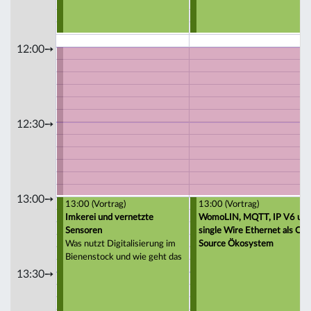
12:00➙
12:30➙
13:00➙
13:00 (Vortrag)
13:00 (Vortrag)
Imkerei und vernetzte
WomoLIN, MQTT, IP V6 un
Sensoren
single Wire Ethernet als Op
Was nutzt Digitalisierung im
Source Ökosystem
Bienenstock und wie geht das
13:30➙