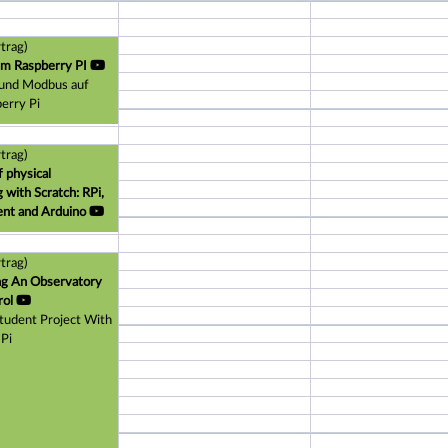
trag)
em Raspberry PI
und Modbus auf
erry Pi
trag)
f physical
with Scratch: RPi,
ent and Arduino
trag)
ng An Observatory
rol
tudent Project With
Pi