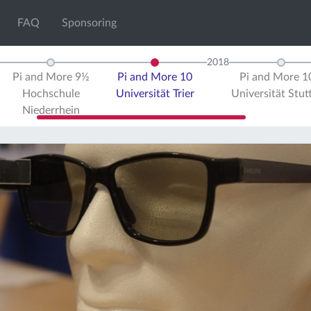
FAQ
Sponsoring
2018
Pi and More 9½
Pi and More 10
Pi and More 
Hochschule
Universität Trier
Universität Stut
Niederrhein