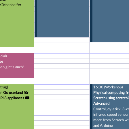
 Küchenhelfer
cial)
se
hen gibt's auch!
trag)
16:00 (Workshop)
in Go userland für
Physical computing f
Pi 3 appliances
Scratch using scratch
Advanced
Control joy-stick, 3-c
infrared speed sensor
more from Scratch wi
and Arduino