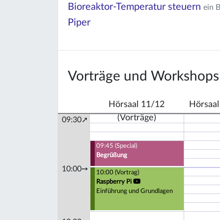
Bioreaktor-Temperatur steuern
ein 
Piper
Vorträge und Workshops
Hörsaal 11/12
Hörsaal
(Vorträge)
09:30➚
09:45 (Special)
Begrüßung
10:00➙
10:00 (Vortrag)
Raspberry Pi
Einführung und Grundlagen