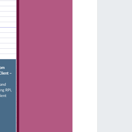
rom
Client –
 and
ng RPi,
ient