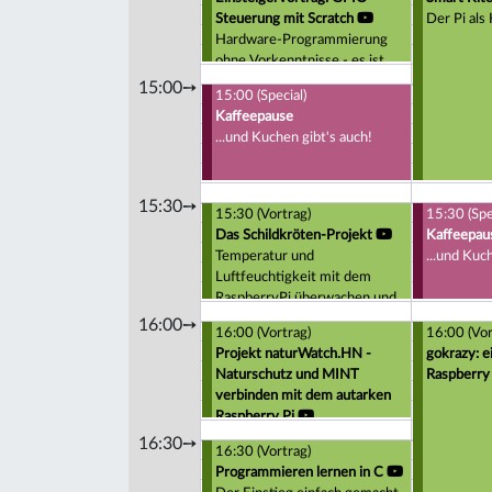
Steuerung mit Scratch
Der Pi als
Hardware-Programmierung
ohne Vorkenntnisse - es ist
wirklich so einfach :-)
15:00➙
15:00 (Special)
Kaffeepause
...und Kuchen gibt's auch!
15:30➙
15:30 (Vortrag)
15:30 (Spe
Das Schildkröten-Projekt
Kaffeepau
Temperatur und
...und Kuc
Luftfeuchtigkeit mit dem
RaspberryPi überwachen und
die Schildkröten beobachten
16:00➙
16:00 (Vortrag)
16:00 (Vor
Projekt naturWatch.HN -
gokrazy: e
Naturschutz und MINT
Raspberry 
verbinden mit dem autarken
Raspberry Pi
Warum der Einsatz des
16:30➙
16:30 (Vortrag)
Raspberry Pi schon
Programmieren lernen in C
Gamification ist.