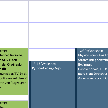
trag)
13:30 (Workshop)
efined Radio mit
Physical computing f
er ADS-B den
Scratch using scratch
13:45 (Workshop)
n der Großregion
Beginners
Python-Coding-Dojo
n
Control servos, LEDs
 günstigen TV-Stick
more from Scratch usi
 Software auf dem Pi
Arduino and scratchCl
en von Flugzeugen
n
trag)
chen