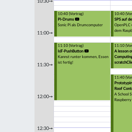
10:30➙
10:40 (Vortrag)
10:40 (Vor
Pi-Drums
SPS auf d
Sonic Pi als Drumcomputer
OpenPLC 
dem Raspb
11:00➙
11:10 (Vortrag)
11:10 (Vor
IoT-PushButton
A lesson o
Kannst runter kommen, Essen
Computing 
ist fertig!
scratchCli
11:30➙
11:40 (Vor
Prototypi
Roof Cont
A School S
12:00➙
Raspberry 
12:30➙