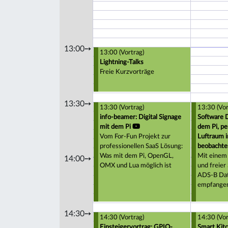
13:00➙
13:00 (Vortrag)
Lightning-Talks
Freie Kurzvorträge
13:30➙
13:30 (Vortrag)
13:30 (Vor
info-beamer: Digital Signage
Software D
mit dem Pi
dem Pi, p
Vom For-Fun Projekt zur
Luftraum i
professionellen SaaS Lösung:
beobachte
Was mit dem Pi, OpenGL,
Mit einem
14:00➙
OMX und Lua möglich ist
und freier
ADS-B Dat
empfange
14:30➙
14:30 (Vortrag)
14:30 (Vor
Einsteigervortrag: GPIO-
Smart Kit