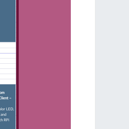
rom
Client –
olor LED,
 and
th RPi