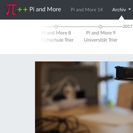
Pi and More
Pi and More 14
Archiv
2016
2017
d More 7
Pi and More 8
Pi and More 9
ität Trier
Hochschule Trier
Universität Trier