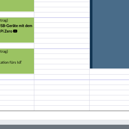
trag)
 USB-Geräte mit dem
Pi Zero
trag)
tion fürs IoT