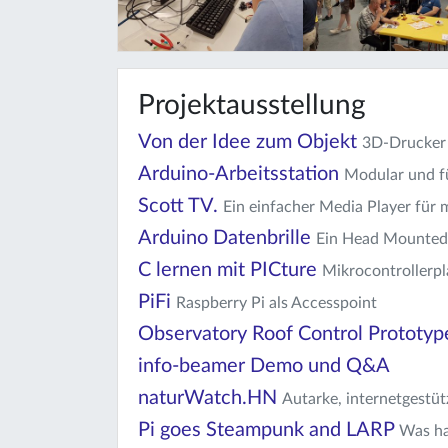
Projektausstellung
Von der Idee zum Objekt
3D-Drucker 
Arduino-Arbeitsstation
Modular und fü
Scott TV.
Ein einfacher Media Player für 
Arduino Datenbrille
Ein Head Mounted 
C lernen mit PICture
Mikrocontrollerpl
PiFi
Raspberry Pi als Accesspoint
Observatory Roof Control Prototyp
info-beamer Demo und Q&A
naturWatch.HN
Autarke, internetgestü
Pi goes Steampunk and LARP
Was ha