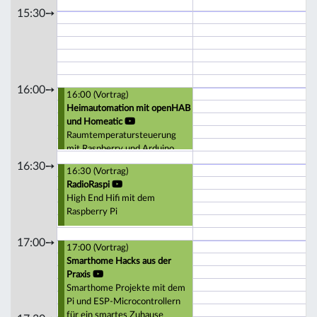
15:30➙
16:00➙
16:00 (Vortrag)
Heimautomation mit openHAB
und Homeatic
Raumtemperatursteuerung
mit Raspberry und Arduino
16:30➙
16:30 (Vortrag)
RadioRaspi
High End Hifi mit dem
Raspberry Pi
17:00➙
17:00 (Vortrag)
Smarthome Hacks aus der
Praxis
Smarthome Projekte mit dem
Pi und ESP-Microcontrollern
für ein smartes Zuhause