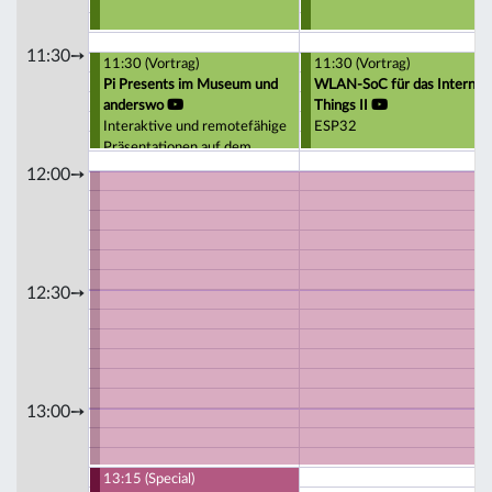
11:30➙
11:30 (Vortrag)
11:30 (Vortrag)
Pi Presents im Museum und
WLAN-SoC für das Internet 
anderswo
Things II
Interaktive und remotefähige
ESP32
Präsentationen auf dem
Raspberry Pi
12:00➙
12:30➙
13:00➙
13:15 (Special)