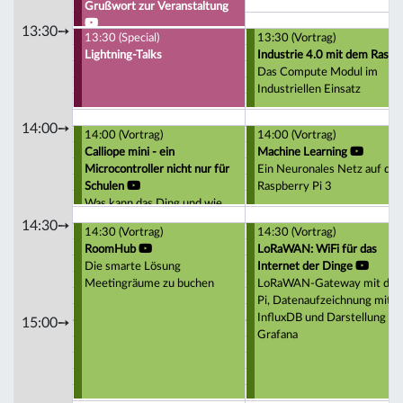
Grußwort zur Veranstaltung
13:30➙
13:30 (Special)
13:30 (Vortrag)
Lightning-Talks
Industrie 4.0 mit dem Raspi
Das Compute Modul im
Industriellen Einsatz
14:00➙
14:00 (Vortrag)
14:00 (Vortrag)
Calliope mini - ein
Machine Learning
Microcontroller nicht nur für
Ein Neuronales Netz auf de
Schulen
Raspberry Pi 3
Was kann das Ding und wie
programmiert man es?
14:30➙
14:30 (Vortrag)
14:30 (Vortrag)
RoomHub
LoRaWAN: WiFi für das
Die smarte Lösung
Internet der Dinge
Meetingräume zu buchen
LoRaWAN-Gateway mit de
Pi, Datenaufzeichnung mit
InfluxDB und Darstellung mi
15:00➙
Grafana