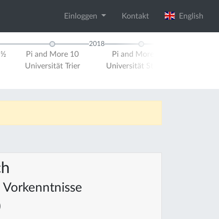
Einloggen
Kontakt
English
2018
9½
Pi and More 10
Pi and More 10½
Pi and M
Universität Trier
Universität Stuttgart
Universit
ch
Vorkenntnisse
)