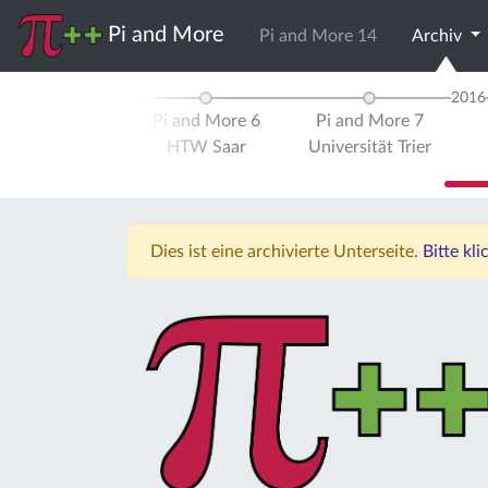
Pi and More
Pi and More 14
Archiv
2015
2016
d More 5
Pi and More 6
Pi and More 7
ität Trier
HTW Saar
Universität Trier
Dies ist eine archivierte Unterseite.
Bitte kl