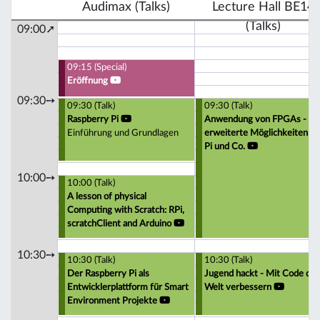
Audimax (Talks)
Lecture Hall BE14
(Talks)
09:00➚
09:15 (Special)
Eröffnung
09:30➙
09:30 (Talk)
09:30 (Talk)
Raspberry Pi
Anwendung von FPGAs -
Einführung und Grundlagen
erweiterte Möglichkeiten fü
Pi und Co.
10:00➙
10:00 (Talk)
A lesson of physical
Computing with Scratch: RPi,
scratchClient and Arduino
10:30➙
10:30 (Talk)
10:30 (Talk)
Der Raspberry Pi als
Jugend hackt - Mit Code die
Entwicklerplattform für Smart
Welt verbessern
Environment Projekte