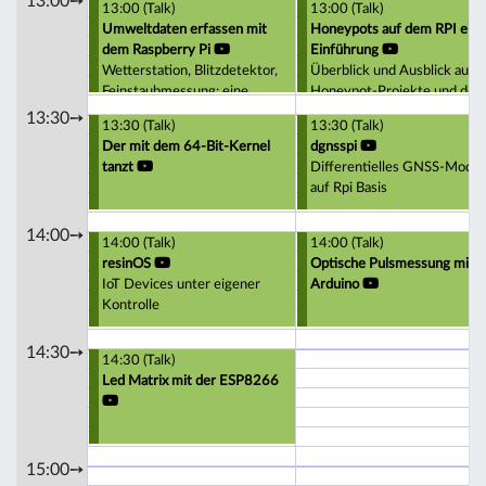
13:00➙
13:00 (Talk)
13:00 (Talk)
Umweltdaten erfassen mit
Honeypots auf dem RPI eine
dem Raspberry Pi
Einführung
Wetterstation, Blitzdetektor,
Überblick und Ausblick auf
Feinstaubmessung: eine
Honeypot-Projekte und de
anfängerfreundliche
RPI
13:30➙
13:30 (Talk)
13:30 (Talk)
Einführung.
Der mit dem 64-Bit-Kernel
dgnsspi
tanzt
Differentielles GNSS-Modul
auf Rpi Basis
14:00➙
14:00 (Talk)
14:00 (Talk)
resinOS
Optische Pulsmessung mit
IoT Devices unter eigener
Arduino
Kontrolle
14:30➙
14:30 (Talk)
Led Matrix mit der ESP8266
15:00➙