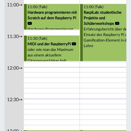
11:00➙
11:00 (Talk)
11:00 (Talk)
Hardware programmieren mit
RaspiLab: studentische
Scratch auf dem Raspberry Pi
Projekte und
Schülerworkshops
Hardware-Programmierung
Erfahrungsbericht über den
ohne Vorkenntnisse - es ist
Einsatz des Raspberry Pi als
11:30➙
11:30 (Talk)
wirklich so einfach :-)
Gamification-Element in der
MIDI und der RaspberryPi
Lehre
oder wie man das Maximum
aus einem aktuellem
Gitarrenverstärker holt.
12:00➙
12:30➙