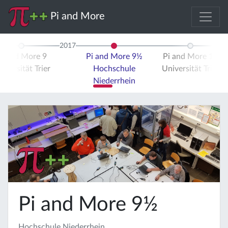
Pi and More
2017
Pi and More 9
Pi and More 9½
Pi and More 10
iversität Trier
Hochschule
Universität Trier
Niederrhein
Pi and More 9½
Hochschule Niederrhein,