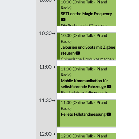
10:00 (Online Talk - Pi and
Radio)
SETI on the Magic Frequency
Die Suche nach ET aus der
Sichtweise eines
10:30➙
10:30 (Online Talk - Pi and
Funkamateurs und
Radio)
Hobbyastronomen
Jalousien und Spots mit Zigbee
steuern
Chinesische Produkte machen
das billig und einfach
11:00➙
11:00 (Online Talk - Pi and
Radio)
Mobile Kommunikation für
selbstfahrende Fahrzeuge
Ein Update auf die neueste
Technologie
11:30➙
11:30 (Online Talk - Pi and
Radio)
Pellets Füllstandmessung
12:00➙
12:00 (Online Talk - Pi and