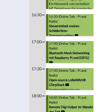
Ein Netzwerk von verteilten
IoT Detektoren für kosmische
Schauer
16:30➙
16:30 (Online Talk - Pi and
Radio)
Steuereinheit meines
Schildkröten-
Sommerquartiers
Wenn die Automatisierung des
17:00➙
17:00 (Online Talk - Pi and
Schildkrötengeheges besser
Radio)
ist als in modernen Häusern....
Bluetooth Mesh Networking
mit Raspberry Pi und ESP32
17:30➙
17:30 (Online Talk - Pi and
Radio)
Open-source LoRaWAN®
ChirpStack
Implementierung von
ChirpStack auf dem PI, auf der
18:00➙
18:00 (Online Talk - Pi and
NAS und auf einem Server im
Radio)
Internet
Remote Digi Helper im Wandel