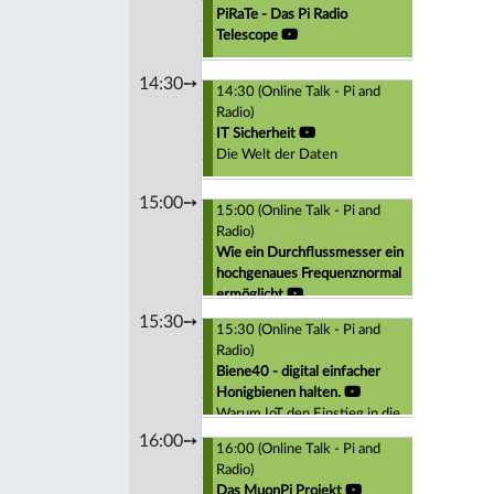
PiRaTe - Das Pi Radio
Telescope
14:30➙
14:30 (Online Talk - Pi and
Radio)
IT Sicherheit
Die Welt der Daten
15:00➙
15:00 (Online Talk - Pi and
Radio)
Wie ein Durchflussmesser ein
hochgenaues Frequenznormal
ermöglicht
15:30➙
15:30 (Online Talk - Pi and
Radio)
Biene40 - digital einfacher
Honigbienen halten.
Warum IoT den Einstieg in die
Imkerei erleichtern kann.
16:00➙
16:00 (Online Talk - Pi and
Radio)
Das MuonPi Projekt