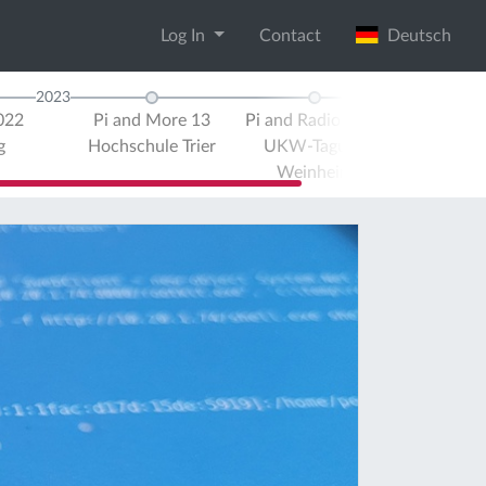
Log In
Contact
Deutsch
2023
022
Pi and More 13
Pi and Radio 2023
g
Hochschule Trier
UKW-Tagung
Weinheim