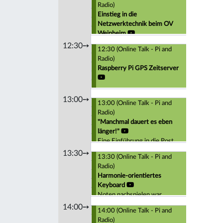
Radio)
Einstieg in die
Netzwerktechnik beim OV
Weinheim
Einfacher Client und Server in
12:30➙
12:30 (Online Talk - Pi and
Python
Radio)
Raspberry Pi GPS Zeitserver
13:00➙
13:00 (Online Talk - Pi and
Radio)
"Manchmal dauert es eben
länger!"
Eine Einführung in die Post
Quantum Kryptografie
13:30➙
13:30 (Online Talk - Pi and
Radio)
Harmonie-orientiertes
Keyboard
Noten nachspielen war
gestern
14:00➙
14:00 (Online Talk - Pi and
Radio)