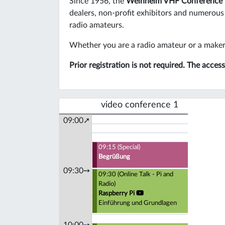
Since 1956, the
Weinheim VHF Conference
dealers, non-profit exhibitors and numerous
radio amateurs.
Whether you are a radio amateur or a maker, 
Prior registration is not required. The acce
video conference 1
09:00➚
09:15 (Special)
Begrüßung
09:30➙
09:30 (Online Talk - Pi and
Radio)
Raspberry Pi
Einführung und Grundlagen
10:00➙