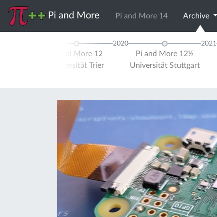
Pi and More
Pi and More 14
Archive
2020
2021
Radio 2019
Pi and More 12
Pi and More 12½
Tagung
Universität Trier
Universität Stuttgart
nheim