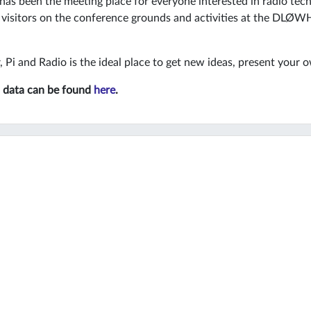
has been the meeting place for everyone interested in radio tech
 visitors on the conference grounds and activities at the DLØWH
Pi and Radio is the ideal place to get new ideas, present your 
ss data can be found
here
.