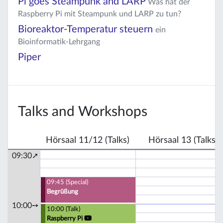
Pi goes Steampunk and LARP
Was hat der
Raspberry Pi mit Steampunk und LARP zu tun?
Bioreaktor-Temperatur steuern
ein
Bioinformatik-Lehrgang
Piper
Talks and Workshops
Hörsaal 11/12 (Talks)
Hörsaal 13 (Talks)
09:30➚
09:45 (Special)
Begrüßung
10:00➙
10:00 (Talk)
Raspberry Pi