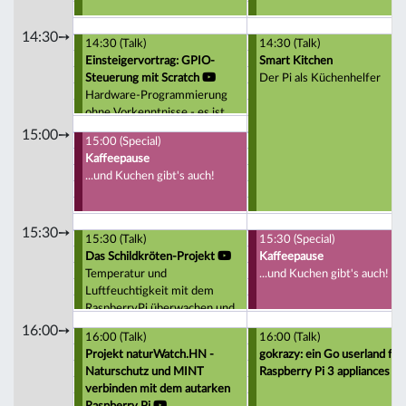
14:30➙
14:30 (Talk)
14:30 (Talk)
Einsteigervortrag: GPIO-
Smart Kitchen
Steuerung mit Scratch
Der Pi als Küchenhelfer
Hardware-Programmierung
ohne Vorkenntnisse - es ist
wirklich so einfach :-)
15:00➙
15:00 (Special)
Kaffeepause
...und Kuchen gibt's auch!
15:30➙
15:30 (Talk)
15:30 (Special)
Das Schildkröten-Projekt
Kaffeepause
Temperatur und
...und Kuchen gibt's auch!
Luftfeuchtigkeit mit dem
RaspberryPi überwachen und
die Schildkröten beobachten
16:00➙
16:00 (Talk)
16:00 (Talk)
Projekt naturWatch.HN -
gokrazy: ein Go userland für
Naturschutz und MINT
Raspberry Pi 3 appliances
verbinden mit dem autarken