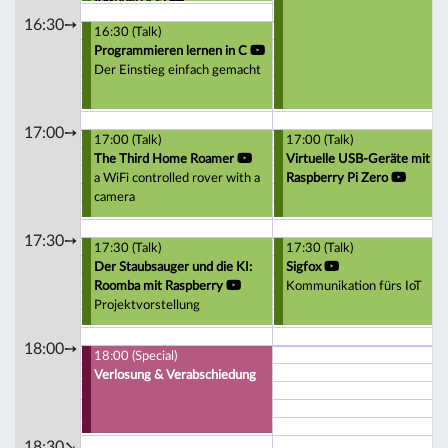
Raspberry Pi
Warum der Einsatz des
16:30➙
16:30 (Talk)
Raspberry Pi schon
Programmieren lernen in C
Gamification ist.
Der Einstieg einfach gemacht
17:00➙
17:00 (Talk)
17:00 (Talk)
The Third Home Roamer
Virtuelle USB-Geräte mit d
a WiFi controlled rover with a
Raspberry Pi Zero
camera
17:30➙
17:30 (Talk)
17:30 (Talk)
Der Staubsauger und die KI:
Sigfox
Roomba mit Raspberry
Kommunikation fürs IoT
Projektvorstellung
18:00➙
18:00 (Special)
Verlosung & Verabschiedung
18:30➘