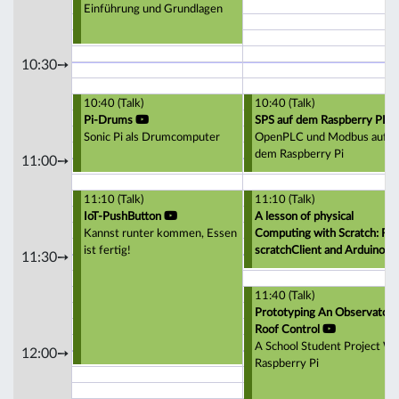
Einführung und Grundlagen
10:30➙
10:40 (Talk)
10:40 (Talk)
Pi-Drums
SPS auf dem Raspberry PI
Sonic Pi als Drumcomputer
OpenPLC und Modbus auf
dem Raspberry Pi
11:00➙
11:10 (Talk)
11:10 (Talk)
IoT-PushButton
A lesson of physical
Kannst runter kommen, Essen
Computing with Scratch: RPi
ist fertig!
scratchClient and Arduino
11:30➙
11:40 (Talk)
Prototyping An Observatory
Roof Control
A School Student Project Wi
12:00➙
Raspberry Pi