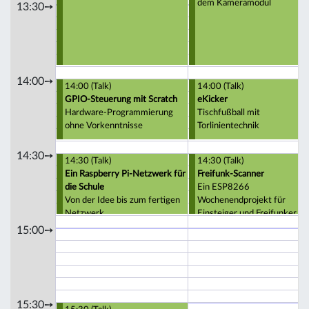
dem Kameramodul
13:30➙
14:00➙
14:00 (Talk)
14:00 (Talk)
GPIO-Steuerung mit Scratch
eKicker
Hardware-Programmierung
Tischfußball mit
ohne Vorkenntnisse
Torlinientechnik
14:30➙
14:30 (Talk)
14:30 (Talk)
Ein Raspberry Pi-Netzwerk für
Freifunk-Scanner
die Schule
Ein ESP8266
Von der Idee bis zum fertigen
Wochenendprojekt für
Netzwerk
Einsteiger und Freifunker
15:00➙
15:30➙