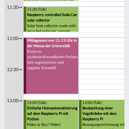
WS2812 LED-Strips und der
Arduino
11:30➙
11:30 (Talk)
Entwicklungsumgebung
Raspberry controlled Soda Can
solar collector
Solar heat collector made with
recycled sodacans, remote
monitored by your
12:00➙
Mittagessen von 12-13 Uhr in
smartphone.
der Mensa der Universität
Essen zu
studentenfreundlichen Preisen
(mit vegetarischer und
veganer Auswahl).
12:30➙
13:00➙
13:00 (Talk)
13:00 (Talk)
Einfache Heimautomatisierung
Beobachtung einer
auf dem Raspberry Pi mit
Vogeltränke mit dem
Python
Raspberry Pi
Make or Buy? Make!
Bewegungserkennung mit