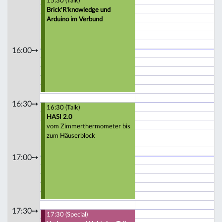
15:30 (Talk)
Brick'R'knowledge und
Arduino im Verbund
16:00➙
16:30➙
16:30 (Talk)
HASI 2.0
vom Zimmerthermometer bis
zum Häuserblock
17:00➙
17:30➙
17:30 (Special)