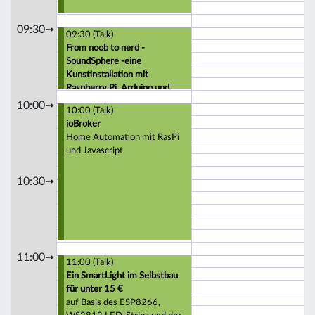
09:30➙
09:30 (Talk)
From noob to nerd -
SoundSphere -eine
Kunstinstallation mit
Raspberry Pi, Arduino und
Videoerkennung
10:00➙
10:00 (Talk)
ioBroker
Home Automation mit RasPi
und Javascript
10:30➙
11:00➙
11:00 (Talk)
Ein SmartLight im Selbstbau
für unter 15 €
auf Basis des ESP8266,