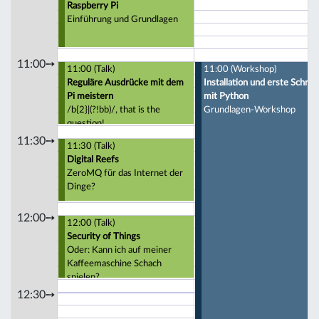
Raspberry Pi
Einführung und Grundlagen
11:00➙
11:00 (Talk)
11:00 (Workshop)
Reguläre Ausdrücke mit dem
Installation und erste Schritt
Pi meistern
mit Python
/b{2}|(?!bb)/, that is the
Grundlagen-Workshop
question!
11:30➙
11:30 (Talk)
Digital Reefs
ZeroMQ für das Internet der
Dinge?
12:00➙
12:00 (Talk)
Security of Things
Oder: Kann ich auf meiner
Kaffeemaschine Schach
spielen?
12:30➙