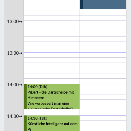
13:00➙
13:30➙
14:00➙
14:00 (Talk)
PiDart - die Dartscheibe mit
Himbeere
Wie verbessert man eine
elektronische Dartscheibe?
Mit mehr Elektronik! Und
14:30➙
14:30 (Talk)
natürlich Internet.
Künstliche Intelligenz auf dem
Pi