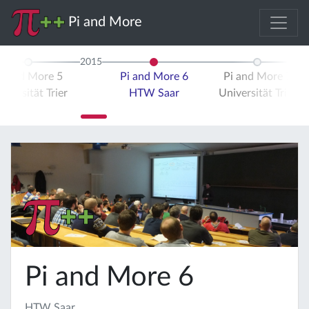
Pi and More
2015
i and More 5
Pi and More 6
Pi and More 7
iversität Trier
HTW Saar
Universität Trier
Pi and More 6
HTW Saar,