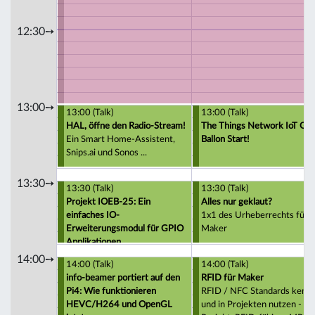
12:30➙
13:00➙
13:00 (Talk)
13:00 (Talk)
HAL, öffne den Radio-Stream!
The Things Network IoT GP
Ein Smart Home-Assistent,
Ballon Start!
Snips.ai und Sonos ...
13:30➙
13:30 (Talk)
13:30 (Talk)
Projekt IOEB-25: Ein
Alles nur geklaut?
einfaches IO-
1x1 des Urheberrechts für
Erweiterungsmodul für GPIO
Maker
Applikationen
14:00➙
14:00 (Talk)
14:00 (Talk)
info-beamer portiert auf den
RFID für Maker
Pi4: Wie funktionieren
RFID / NFC Standards kenn
HEVC/H264 und OpenGL
und in Projekten nutzen -