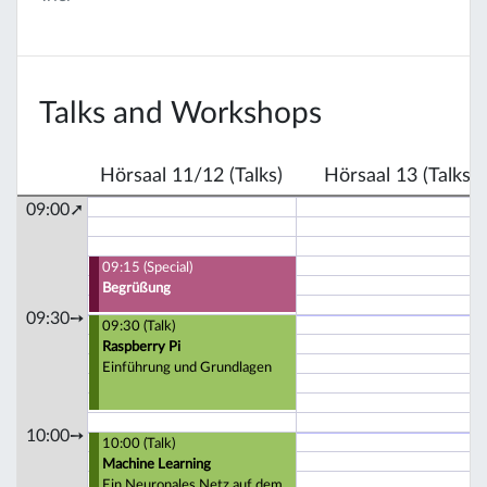
Talks and Workshops
Hörsaal 11/12 (Talks)
Hörsaal 13 (Talks)
09:00➚
09:15 (Special)
Begrüßung
09:30➙
09:30 (Talk)
Raspberry Pi
Einführung und Grundlagen
10:00➙
10:00 (Talk)
Machine Learning
Ein Neuronales Netz auf dem