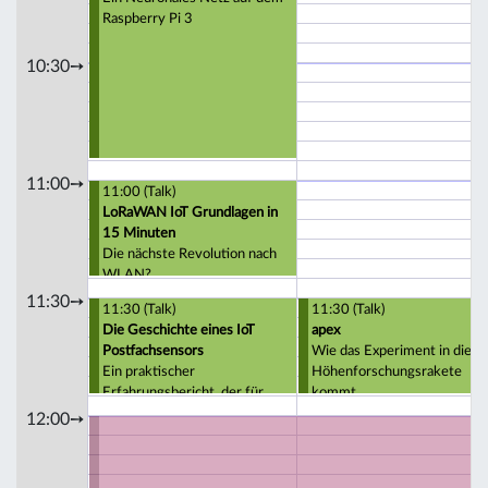
Raspberry Pi 3
10:30➙
11:00➙
11:00 (Talk)
LoRaWAN IoT Grundlagen in
15 Minuten
Die nächste Revolution nach
WLAN?
11:30➙
11:30 (Talk)
11:30 (Talk)
Die Geschichte eines IoT
apex
Postfachsensors
Wie das Experiment in die
Ein praktischer
Höhenforschungsrakete
Erfahrungsbericht, der für
kommt
TheThingsNetwork Anfänger
12:00➙
ausgelegt ist.