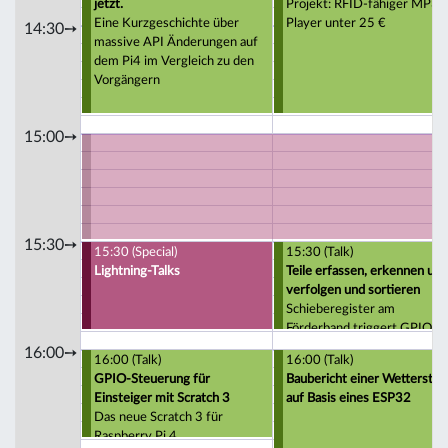
jetzt.
Projekt: RFID-fähiger MP3
Eine Kurzgeschichte über
Player unter 25 €
14:30➙
massive API Änderungen auf
dem Pi4 im Vergleich zu den
Vorgängern
15:00➙
15:30➙
15:30 (Special)
15:30 (Talk)
Lightning-Talks
Teile erfassen, erkennen und
verfolgen und sortieren
Schieberegister am
Förderband triggert GPIO v
Pi und Arduino
16:00➙
16:00 (Talk)
16:00 (Talk)
GPIO-Steuerung für
Baubericht einer Wetterstat
Einsteiger mit Scratch 3
auf Basis eines ESP32
Das neue Scratch 3 für
Raspberry Pi 4