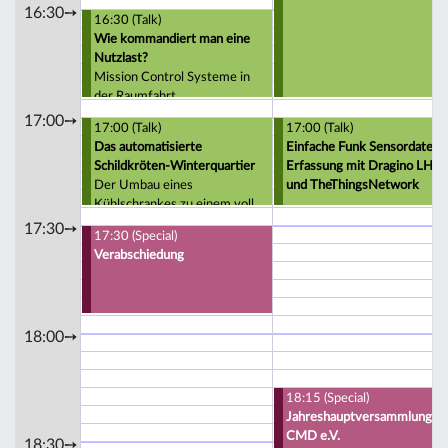
16:30➙
16:30 (Talk)
Wie kommandiert man eine
Nutzlast?
Mission Control Systeme in
der Raumfahrt
17:00➙
17:00 (Talk)
17:00 (Talk)
Das automatisierte
Einfache Funk Sensordaten
Schildkröten-Winterquartier
Erfassung mit Dragino LHT
Der Umbau eines
und TheThingsNetwork
Kühlschrankes zu einem voll
automatisierten Schildkröten-
17:30➙
17:30 (Special)
Winterquartier
Verabschiedung
18:00➙
18:15 (Special)
Jahreshauptversammlung
CMD e.V.
18:30➙