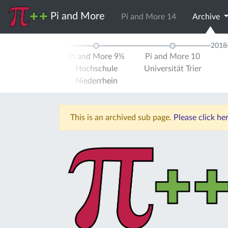
Pi and More
Pi and More 14
Archive
2017
2018
d More 9
Pi and More 9½
Pi and More 10
ität Trier
Hochschule
Universität Trier
Niederrhein
This is an archived sub page.
Please click he