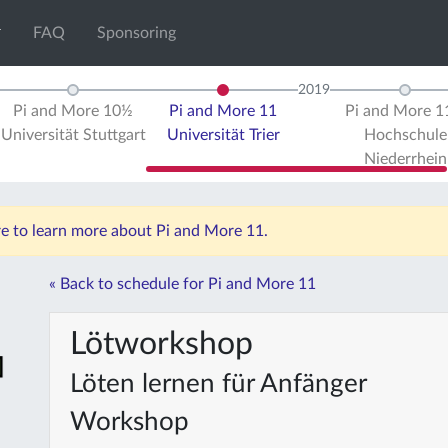
FAQ
Sponsoring
2019
Pi and More 10½
Pi and More 11
Pi and More 
Universität Stuttgart
Universität Trier
Hochschule
Niederrhein
re to learn more about Pi and More 11.
« Back to schedule for Pi and More 11
Lötworkshop
Löten lernen für Anfänger
Workshop