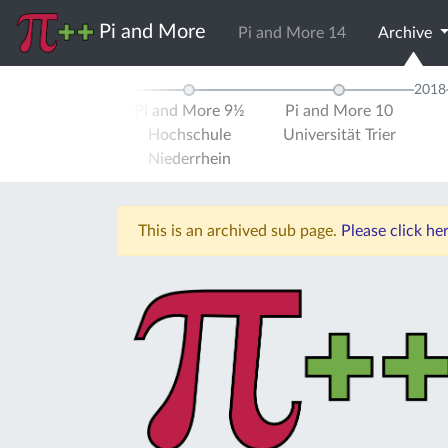
Pi and More
Pi and More 14
Archive
2017
2018
d More 9
Pi and More 9½
Pi and More 10
ität Trier
Hochschule
Universität Trier
Niederrhein
This is an archived sub page.
Please click he