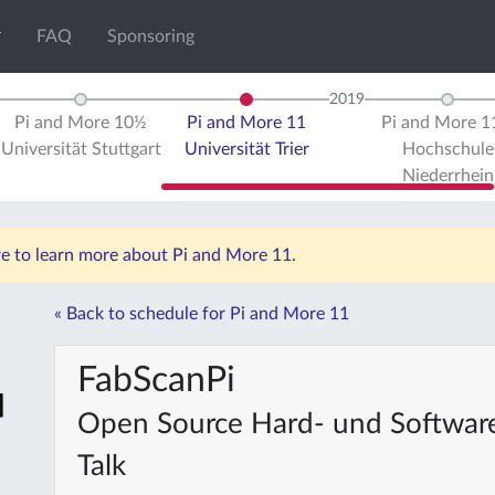
FAQ
Sponsoring
2019
Pi and More 10½
Pi and More 11
Pi and More 
Universität Stuttgart
Universität Trier
Hochschule
Niederrhein
re to learn more about Pi and More 11.
« Back to schedule for Pi and More 11
FabScanPi
Open Source Hard- und Software
Talk