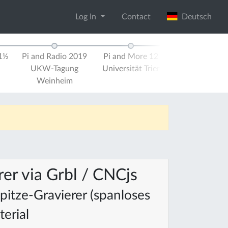
Log In
Contact
Deutsch
2020
11½
Pi and Radio 2019
Pi and More 12
Pi and M
UKW-Tagung
Universität Trier
Universität
Weinheim
er via Grbl / CNCjs
tze-Gravierer (spanloses
erial