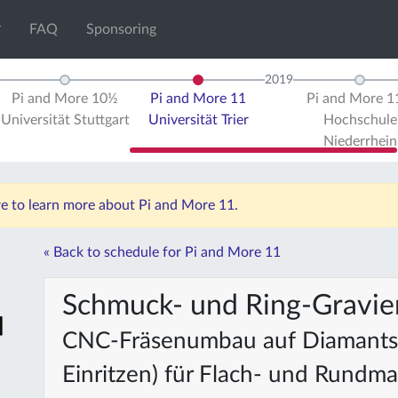
FAQ
Sponsoring
2019
Pi and More 10½
Pi and More 11
Pi and More 
Universität Stuttgart
Universität Trier
Hochschule
Niederrhein
re to learn more about Pi and More 11.
« Back to schedule for Pi and More 11
Schmuck- und Ring-Gravier
CNC-Fräsenumbau auf Diamantspi
Einritzen) für Flach- und Rundmat