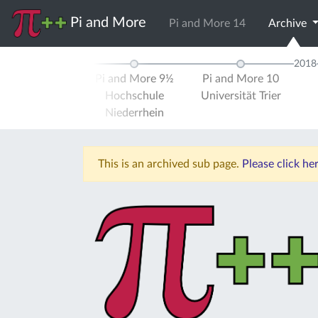
Pi and More
Pi and More 14
Archive
2017
2018
d More 9
Pi and More 9½
Pi and More 10
ität Trier
Hochschule
Universität Trier
Niederrhein
This is an archived sub page.
Please click he