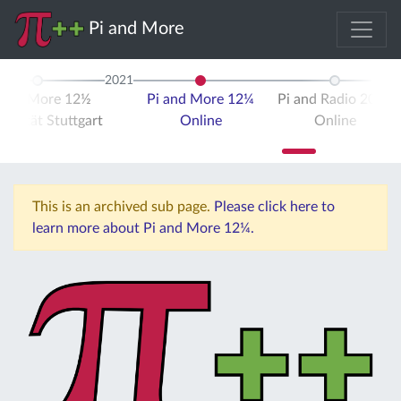
Pi and More
2021
 and More 12½
Pi and More 12¼
Pi and Radio 2021
ersität Stuttgart
Online
Online
This is an archived sub page.
Please click here to
learn more about Pi and More 12¼.