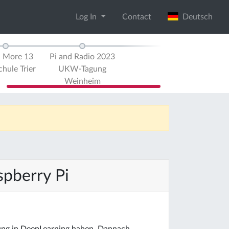
Log In
Contact
Deutsch
d More 13
Pi and Radio 2023
hule Trier
UKW-Tagung
Weinheim
pberry Pi