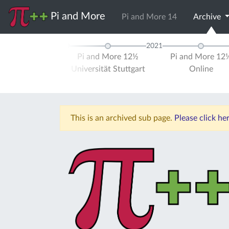
Pi and More
Pi and More 14
Archive
2020
2021
and More 12
Pi and More 12½
Pi and More 12
ersität Trier
Universität Stuttgart
Online
This is an archived sub page.
Please click he